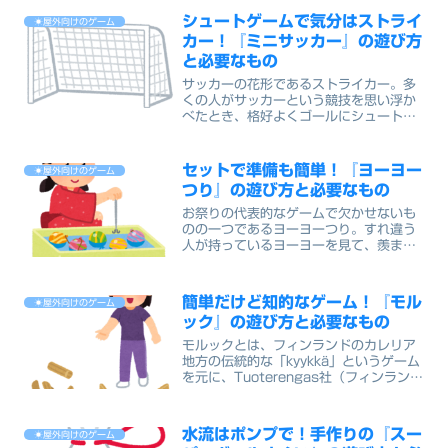
シュートゲームで気分はストライ
☀屋外向けのゲーム
カー！『ミニサッカー』の遊び方
と必要なもの
サッカーの花形であるストライカー。多
くの人がサッカーという競技を思い浮か
べたとき、格好よくゴールにシュートす
るシーンを思い浮かべると思います。子
供たちにとって、一番わかりやすく簡単
にサッカーを体験できるゲームでもあり
セットで準備も簡単！『ヨーヨー
☀屋外向けのゲーム
ますよね。これを機にサッ...
つり』の遊び方と必要なもの
お祭りの代表的なゲームで欠かせないも
のの一つであるヨーヨーつり。すれ違う
人が持っているヨーヨーを見て、羨まし
く思ってしまうのはお祭りあるあるです
よね。大人ならやったことのない人の方
が少ないのでは？そんなヨーヨーつりを
簡単だけど知的なゲーム！『モル
☀屋外向けのゲーム
子供たちにも気軽に体験さ...
ック』の遊び方と必要なもの
モルックとは、フィンランドのカレリア
地方の伝統的な「kyykkä」というゲーム
を元に、Tuoterengas社（フィンラン
ド）によって1996年に開発されたスポ
ーツです。日本では日本大会が２０１４
年から開かれるようになったことで徐々
水流はポンプで！手作りの『スー
☀屋外向けのゲーム
に認知度...