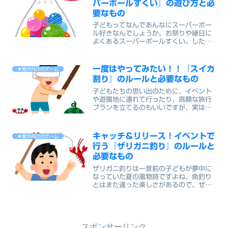
パーボールすくい』の遊び方と必
要なもの
子どもってなんであんなにスーパーボー
ル好きなんでしょうか。お祭りや縁日に
よくあるスーパーボールすくい。したこ
とのないお子さんはあまりいないかもし
れませんが、いつ見かけてもしてみたく
なる不思議な存在。スーパーボールは飲
一度はやってみたい！！『スイカ
☀屋外向けのゲーム
み込んでしまう年齢でなく...
割り』のルールと必要なもの
子どもたちの思い出のために、イベント
や遊園地に連れて行ったり、高額な旅行
プランを立てるのもいいですが、実はス
イカ割りのような素朴な遊びで十分子ど
もたちの思い出に残ったりします。食育
も大切ですが、日本に住んでいればテレ
キャッチ＆リリース！イベントで
☀屋外向けのゲーム
ビやアニメ、ネットでどこ...
行う『ザリガニ釣り』のルールと
必要なもの
ザリガニ釣りは一昔前の子どもが夢中に
なっていた夏の風物詩ですよね。魚釣り
とはまた違った楽しさがあるので、ぜひ
自分の子どもにも体験させてあげたいと
思う親御さんも少なくないのでは？一方
で、ザリガニは２０２０年１１月に特定
外来生物に指定され、放流...
スポンサーリンク